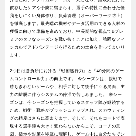
依存したケアや予防に留まらず、選手の特性に合わせた怪
我をしにくい身体作り、負荷管理（オーバーワーク防止）
を徹底します。最先端の機材やデータ活用のできる人材の
獲得に向けて準備を進めており、中長期的な視点でBプレ
ミアのタフなシーズンを戦い抜くことに加え、強固なフィ
ジカルでアドバンテージを得るための土台を作ってまいり
ます。
2つ目は勝負所における『戦術遂行力』と『40分間のゲー
ムコントロール力』の向上です。 今シーズンは、接戦で
勝ちきれないゲームや、相手に対して後手に回る局面、主
力の離脱に伴うシステムの停滞で苦しみました。 来シー
ズンは、今シーズンを把握しているスタッフ陣が継続する
ため、戦術・戦略がブラッシュアップされ、スカウティン
グの精度はさらに高まります。そして、それをコートで表
現する選手陣も大きく変わらないからこそ、コーチの意
図、指示や対策を即座に理解し、ゲーム中に自分たちでシ