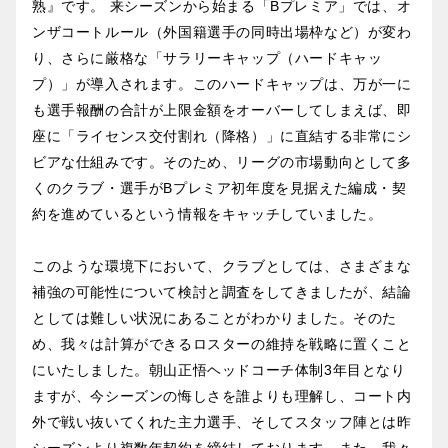
熟』です。 来シーズンから始まる「Bプレミア」では、オ
ンザコートルール（外国籍選手の同時出場枠など）が変わ
り、さらに厳格な「サラリーキャップ（ハードキャッ
プ）」が導入されます。このハードキャップは、万が一に
も選手報酬の合計が上限金額をオーバーしてしまえば、即
座に「ライセンス交付割れ（降格）」に直結する非常にシ
ビアな仕組みです。そのため、リーグの市場動向として多
くのクラブ・選手がBプレミア初年度を見据えた編成・契
約を進めているという情報をキャッチしていました。
このような環境下において、クラブとしては、さまざまな
補強の可能性について検討と調査をしてきましたが、結論
としては難しい状況にあることがわかりました。そのた
め、我々は計算ができるロスターの維持を戦略に置くこと
にいたしました。朝山正悟ヘッドコーチ体制3年目となり
ますが、今シーズンの悔しさを誰よりも理解し、コート内
外で戦い抜いてくれた主力選手、そしてスタッフ陣とは昨