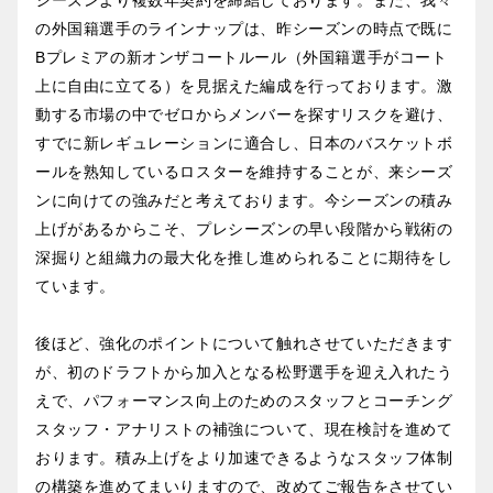
シーズンより複数年契約を締結しております。また、我々
の外国籍選手のラインナップは、昨シーズンの時点で既に
Bプレミアの新オンザコートルール（外国籍選手がコート
上に自由に立てる）を見据えた編成を行っております。激
動する市場の中でゼロからメンバーを探すリスクを避け、
すでに新レギュレーションに適合し、日本のバスケットボ
ールを熟知しているロスターを維持することが、来シーズ
ンに向けての強みだと考えております。今シーズンの積み
上げがあるからこそ、プレシーズンの早い段階から戦術の
深掘りと組織力の最大化を推し進められることに期待をし
ています。
後ほど、強化のポイントについて触れさせていただきます
が、初のドラフトから加入となる松野選手を迎え入れたう
えで、パフォーマンス向上のためのスタッフとコーチング
スタッフ・アナリストの補強について、現在検討を進めて
おります。積み上げをより加速できるようなスタッフ体制
の構築を進めてまいりますので、改めてご報告をさせてい