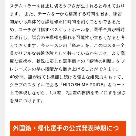
ステムエラーを修正し切るタフさが生まれると考えており
ます。 また、チームを一から構築する時間を省き、練習
開始から具体的な課題修正に時間を割くことができるた
め、コーチが目指すバスケットボールを、選手全員が瞬時
に遂行し、試合の主導権を握れる可能性が大きくなると考
えております。今シーズンの『痛み』を、このロスター全
員がリアルな共通体験として持っているからこそ、より高
度な連携や、状況に応じた選手個々の『瞬時の判断』をプ
レシーズンの早い段階から磨き上げることができます。
40分間、誰が出ても機能し続ける強固な組織力をもって、
クラブのスタイルである『HIROSHIMA PRIDE』をコート
上で体現しながら、1点差、2点差の攻防をモノにする強さ
を身につけます。
外国籍・帰化選手の公式発表時期につ