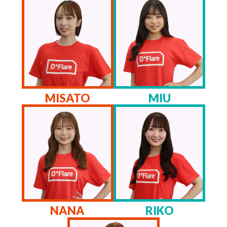
MISATO
MIU
NANA
RIKO