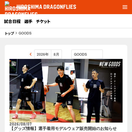
HIROSHIMA DRAGONFLIES
試合日程
選手
チケット
GOODS
トップ
keyboard_arrow_right
keyboard_arrow_left
2026/08/07
【グッズ情報】選手着用モデルウェア販売開始のお知らせ