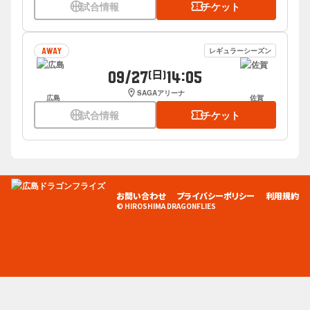
sports_basketball
試合情報
confirmation_number
チケット
レギュラーシーズン
AWAY
09/27
14:05
(日)
location_on
SAGAアリーナ
広島
佐賀
sports_basketball
試合情報
confirmation_number
チケット
お問い合わせ
プライバシーポリシー
利用規約
© HIROSHIMA DRAGONFLIES