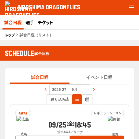
HIROSHIMA DRAGONFLIES
試合日程
選手
チケット
試合日程（リスト）
トップ
keyboard_arrow_right
SCHEDULE
試合日程
試合日程
イベント日程
keyboard_arrow_left
keyboard_arrow_right
絞り込み
tune
format_list_bulleted
calendar_month
レギュラーシーズン
AWAY
09/25
18:45
(金)
location_on
SAGAアリーナ
広島
佐賀