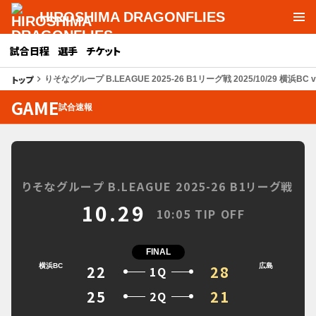
HIROSHIMA DRAGONFLIES
試合日程
選手
チケット
トップ
keyboard_arrow_right
りそなグループ B.LEAGUE 2025-26 B1リーグ戦 2025/10/29 横浜BC 
GAME
試合速報
りそなグループ B.LEAGUE 2025-26 B1リーグ戦
10.29
10:05 TIP OFF
FINAL
横浜BC
22
28
広島
1Q
25
21
2Q