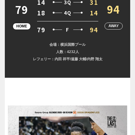
14
31
3Q
94
79
18
14
4Q
AWAY
HOME
79
94
F
会場：横浜国際プール
人数：4232人
レフェリー：内田 祥平/遠藤 大輔/内野 翔太