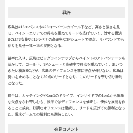
戦評
広島は#13エバンスや#23コーバーンのゴール下など、高さと強さを見
せ、ペイントエリアでの得点を重ねてリードを広げていく。対する横浜
BCは#3安藤や#15ラベナの高確率な3Pシュートで得点。リバウンドでも
粘りを見せ一進一退の展開となる。
後半に入り、広島はビッグラインナップからペイントのアドバンテージを
活かして、ゴール下、3Pシュートと高確率で得点を重ねていく。追いつ
きたい横浜BCだが、広島のディフェンスを前に得点が伸びない。広島は
勢いを止めることなく20点のリードとなり、このリードを守り切り勝利
となった。
前半は、カッティングや1on1のドライブ、インサイドでの1on1から簡単
な失点をされ苦しむも、後半ではディフェンスを修正し、優位な展開を作
ることに成功。好調なオフェンスは継続し、リードを広げての勝利となっ
た。週末ゲームでの勝利にも期待したい。
会見コメント